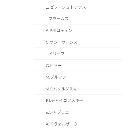
ヨゼフ・シュトラウス
J.ブラームス
A.P.ボロディン
C.サン＝サーンス
L.ドリーブ
G.ビゼー
M.ブルッフ
M.P.ムソルグスキー
P.I.チャイコフスキー
E.シャブリエ
A.ドヴォルザーク