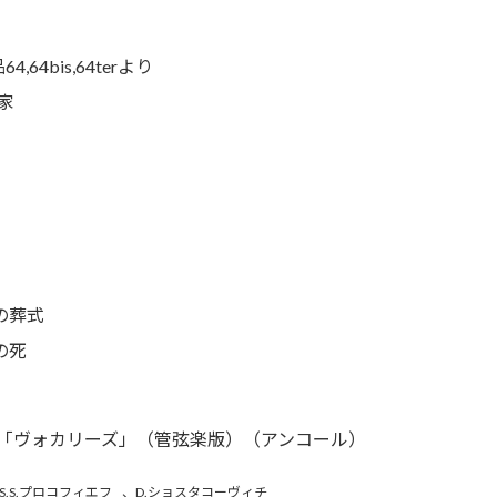
4bis,64terより
家
の葬式
の死
14曲「ヴォカリーズ」（管弦楽版）（アンコール）
S.S.プロコフィエフ
、
D.ショスタコーヴィチ