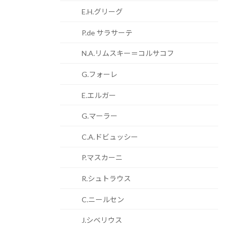
E.H.グリーグ
P.de サラサーテ
N.A.リムスキー＝コルサコフ
G.フォーレ
E.エルガー
G.マーラー
C.A.ドビュッシー
P.マスカーニ
R.シュトラウス
C.ニールセン
J.シベリウス