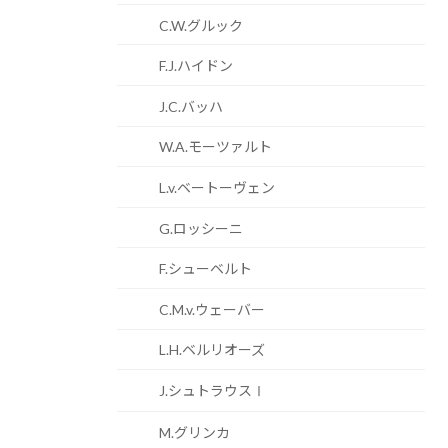
C.W.グルック
F.J.ハイドン
J.C.バッハ
W.A.モーツァルト
L.v.ベートーヴェン
G.ロッシーニ
F.シューベルト
C.M.v.ウェーバー
L.H.ベルリオーズ
J.シュトラウスⅠ
M.グリンカ