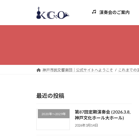
コ
ナ
ン
ビ
演奏会のご案内
テ
ゲ
ン
ー
ツ
シ
へ
ョ
ス
ン
キ
に
ッ
移
プ
動
神戸市民交響楽団｜公式サイトへようこそ
これまでの
最近の投稿
第87回定期演奏会 (2026.3.8,
2020年～2029年
神戸文化ホール大ホール)
2026年3月14日