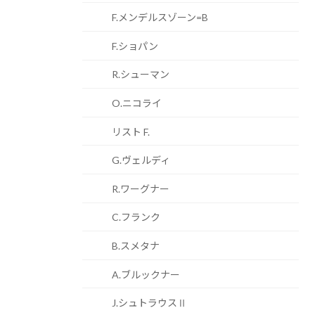
F.メンデルスゾーン=B
F.ショパン
R.シューマン
O.ニコライ
リスト F.
G.ヴェルディ
R.ワーグナー
C.フランク
B.スメタナ
A.ブルックナー
J.シュトラウスⅡ