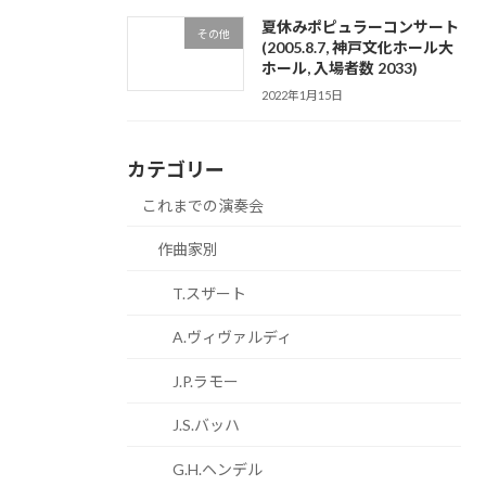
夏休みポピュラーコンサート
その他
(2005.8.7, 神戸文化ホール大
ホール, 入場者数 2033)
2022年1月15日
カテゴリー
これまでの演奏会
作曲家別
T.スザート
A.ヴィヴァルディ
J.P.ラモー
J.S.バッハ
G.H.ヘンデル