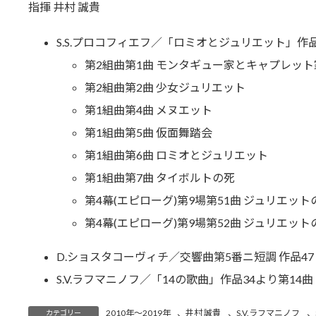
指揮 井村 誠貴
新
日
時
S.S.プロコフィエフ／「ロミオとジュリエット」作品64,6
:
第2組曲第1曲 モンタギュー家とキャプレット
第2組曲第2曲 少女ジュリエット
第1組曲第4曲 メヌエット
第1組曲第5曲 仮面舞踏会
第1組曲第6曲 ロミオとジュリエット
第1組曲第7曲 タイボルトの死
第4幕(エピローグ)第9場第51曲 ジュリエット
第4幕(エピローグ)第9場第52曲 ジュリエット
D.ショスタコーヴィチ／交響曲第5番ニ短調 作品47
S.V.ラフマニノフ／「14の歌曲」作品34より第
2010年～2019年
、
井村 誠貴
、
S.V.ラフマニノフ
、
カテゴリー