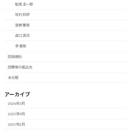
船曳 圭一郎
牧村 邦彦
宮崎 繁実
森口 真司
李 善銘
団員規約
団費等の振込先
未分類
アーカイブ
2026年3月
2025年9月
2025年2月