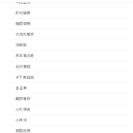
今西 正和
井村 誠貴
梅田 俊明
大河内 雅彦
河崎 聡
岸本 竜太郎
北村 憲昭
木下 麻由加
金 正奉
藏野 雅彦
小杉 博英
小林 洋
斉田 好男