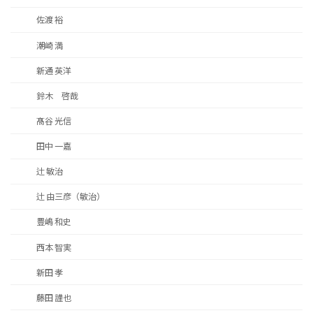
佐渡 裕
潮崎 満
新通 英洋
鈴木 啓哉
髙谷 光信
田中 一嘉
辻 敏治
辻 由三彦（敏治）
豊嶋 和史
西本 智実
新田 孝
藤田 謹也