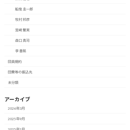
船曳 圭一郎
牧村 邦彦
宮崎 繁実
森口 真司
李 善銘
団員規約
団費等の振込先
未分類
アーカイブ
2026年3月
2025年9月
2025年2月