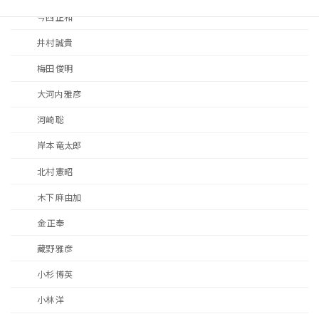
今西 正和
井村 誠貴
梅田 俊明
大河内 雅彦
河崎 聡
岸本 竜太郎
北村 憲昭
木下 麻由加
金 正奉
藏野 雅彦
小杉 博英
小林 洋