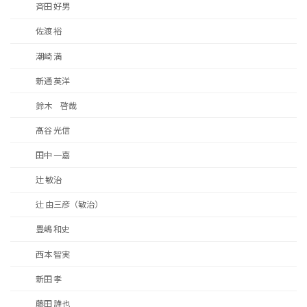
斉田 好男
佐渡 裕
潮崎 満
新通 英洋
鈴木 啓哉
髙谷 光信
田中 一嘉
辻 敏治
辻 由三彦（敏治）
豊嶋 和史
西本 智実
新田 孝
藤田 謹也