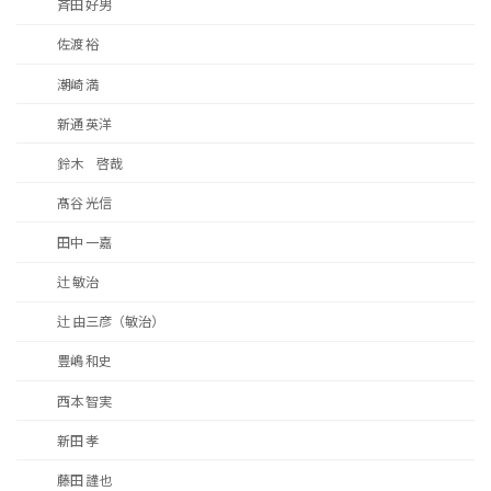
斉田 好男
佐渡 裕
潮崎 満
新通 英洋
鈴木 啓哉
髙谷 光信
田中 一嘉
辻 敏治
辻 由三彦（敏治）
豊嶋 和史
西本 智実
新田 孝
藤田 謹也