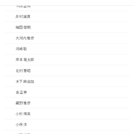
今西 正和
井村 誠貴
梅田 俊明
大河内 雅彦
河崎 聡
岸本 竜太郎
北村 憲昭
木下 麻由加
金 正奉
藏野 雅彦
小杉 博英
小林 洋