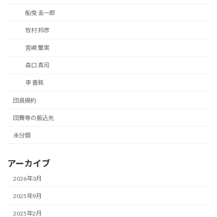
船曳 圭一郎
牧村 邦彦
宮崎 繁実
森口 真司
李 善銘
団員規約
団費等の振込先
未分類
アーカイブ
2026年3月
2025年9月
2025年2月