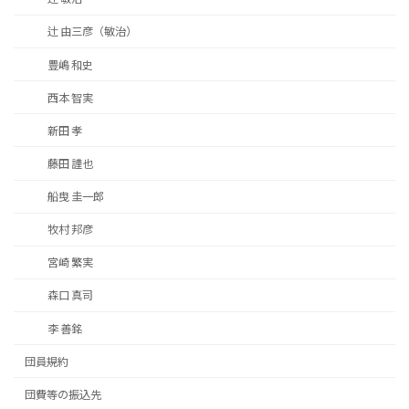
辻 由三彦（敏治）
豊嶋 和史
西本 智実
新田 孝
藤田 謹也
船曳 圭一郎
牧村 邦彦
宮崎 繁実
森口 真司
李 善銘
団員規約
団費等の振込先