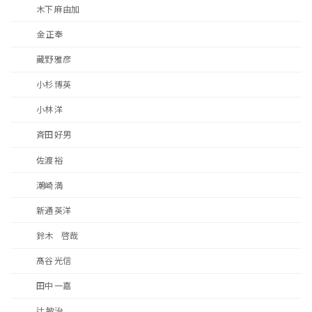
木下 麻由加
金 正奉
藏野 雅彦
小杉 博英
小林 洋
斉田 好男
佐渡 裕
潮崎 満
新通 英洋
鈴木 啓哉
髙谷 光信
田中 一嘉
辻 敏治