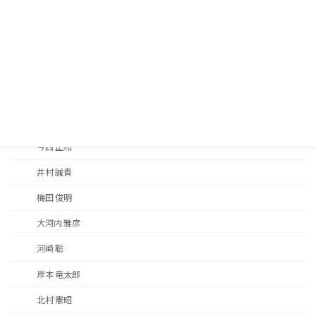
特別演奏会
コープこうべ第九演奏会
その他
指揮者別
天沼 裕子
今西 正和
井村 誠貴
梅田 俊明
大河内 雅彦
河崎 聡
岸本 竜太郎
北村 憲昭