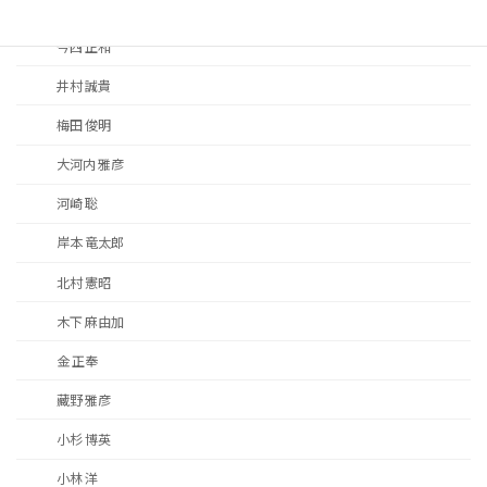
天沼 裕子
今西 正和
井村 誠貴
梅田 俊明
大河内 雅彦
河崎 聡
岸本 竜太郎
北村 憲昭
木下 麻由加
金 正奉
藏野 雅彦
小杉 博英
小林 洋