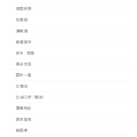
斉田 好男
佐渡 裕
潮崎 満
新通 英洋
鈴木 啓哉
髙谷 光信
田中 一嘉
辻 敏治
辻 由三彦（敏治）
豊嶋 和史
西本 智実
新田 孝