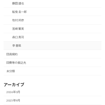
藤田 謹也
船曳 圭一郎
牧村 邦彦
宮崎 繁実
森口 真司
李 善銘
団員規約
団費等の振込先
未分類
アーカイブ
2026年3月
2025年9月